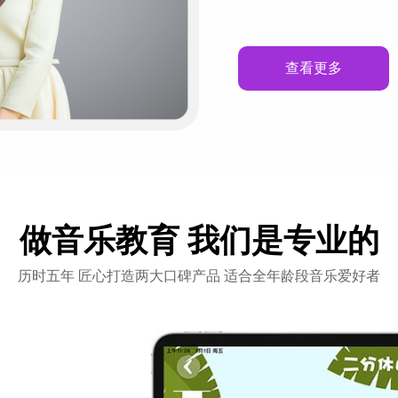
查看更多
1
2
3
4
5
6
7
做音乐教育 我们是专业的
历时五年 匠心打造两大口碑产品 适合全年龄段音乐爱好者