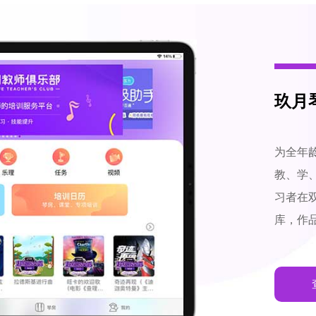
玖月琴
为全年
教、学
习者在
库，作品